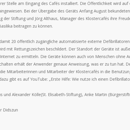
rer Stelle am Eingang des Cafés installiert. Die Öffentlichkeit wird au
hingewiesen. Bei der Übergabe des Geräts Anfang August bekundeten 
g der Stiftung und Jörg Althaus, Manager des Klostercafés ihre Freude
asilika beitragen zu können.
damit 20 öffentlich zugängliche automatisierte externe Defibrillatoren
rd mit Rettungszeichen beschildert. Der Standort der Geräte ist au
m Internet zu ermitteln. Die Geräte können auch von Menschen ohne Aus
chalten erhält der Anwender genaue Anweisung, was er zu tun hat. D
die Mitarbeiterinnen und Mitarbeiter der Klostercafés in die Benutzu
dazu gibt es auf YouTube: „Erste Hilfe: Wie nutze ich einen Defibrilla
us und Alexander Kölle(St. Elisabeth-Stiftung), Anke Martin (Bürgerstif
er Didszun