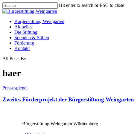
Skip
Hit enter to search or ESC to close
to
Close
main
Search
content
Menu
Bürgerstiftung Weingarten
Aktuelles
Die Stiftung
Spenden & Stiften
Förderung
Kontakt
All Posts By
baer
Pressespiegel
Zweites Förderprojekt der Bürgerstiftung Weingarte
Bürgerstiftung Weingarten Württemberg