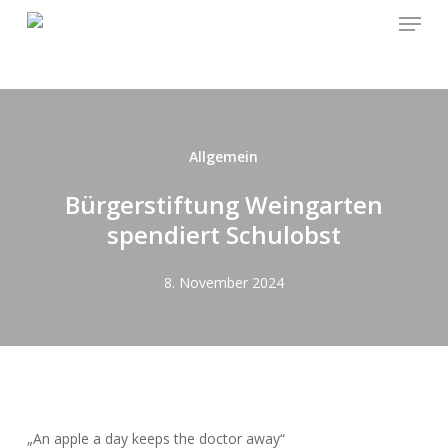
Menu
Skip
to
main
content
Allgemein
Bürgerstiftung Weingarten
spendiert Schulobst
8. November 2024
„An apple a day keeps the doctor away“