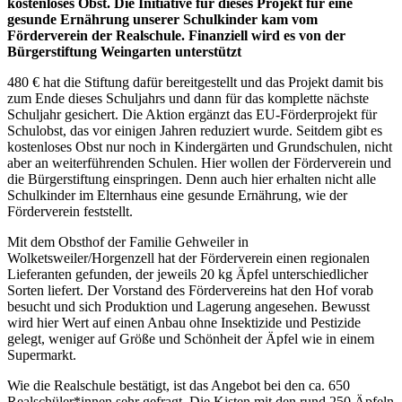
kostenloses Obst. Die Initiative für dieses Projekt für eine
gesunde Ernährung unserer Schulkinder kam vom
Förderverein der Realschule. Finanziell wird es von der
Bürgerstiftung Weingarten unterstützt
480 € hat die Stiftung dafür bereitgestellt und das Projekt damit bis
zum Ende dieses Schuljahrs und dann für das komplette nächste
Schuljahr gesichert. Die Aktion ergänzt das EU-Förderprojekt für
Schulobst, das vor einigen Jahren reduziert wurde. Seitdem gibt es
kostenloses Obst nur noch in Kindergärten und Grundschulen, nicht
aber an weiterführenden Schulen. Hier wollen der Förderverein und
die Bürgerstiftung einspringen. Denn auch hier erhalten nicht alle
Schulkinder im Elternhaus eine gesunde Ernährung, wie der
Förderverein feststellt.
Mit dem Obsthof der Familie Gehweiler in
Wolketsweiler/Horgenzell hat der Förderverein einen regionalen
Lieferanten gefunden, der jeweils 20 kg Äpfel unterschiedlicher
Sorten liefert. Der Vorstand des Fördervereins hat den Hof vorab
besucht und sich Produktion und Lagerung angesehen. Bewusst
wird hier Wert auf einen Anbau ohne Insektizide und Pestizide
gelegt, weniger auf Größe und Schönheit der Äpfel wie in einem
Supermarkt.
Wie die Realschule bestätigt, ist das Angebot bei den ca. 650
Realschüler*innen sehr gefragt. Die Kisten mit den rund 250 Äpfeln