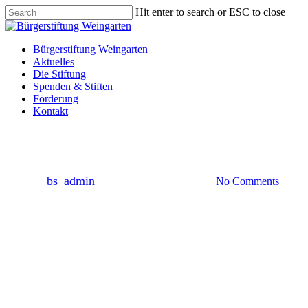
Skip
Hit enter to search or ESC to close
to
Close
main
Search
content
Menu
Bürgerstiftung Weingarten
Aktuelles
Die Stiftung
Spenden & Stiften
Förderung
Kontakt
Allgemein
Schulobst für Realschüler
By
bs_admin
23. Juli 2019
Juli 17th, 2024
No Comments