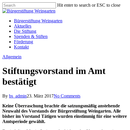
Skip
Hit enter to search or ESC to close
to
Close
main
Search
content
Menu
Bürgerstiftung Weingarten
Aktuelles
Die Stiftung
Spenden & Stiften
Förderung
Kontakt
Allgemein
Stiftungsvorstand im Amt
bestätigt
By
bs_admin
23. März 2017
No Comments
Keine Überraschung brachte die satzungsmäßig anstehende
Neuwahl des Vorstands der Bürgerstiftung Weingarten. Alle
bisher im Vorstand Tätigen wurden einstimmig für eine weitere
Amtsperiode gewählt.