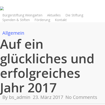
Skip
to
main
Bürgerstiftung Weingarten
Aktuelles
Die Stiftung
Spenden & Stiften
Förderung
Kontakt
content
Allgemein
Auf ein
glückliches und
erfolgreiches
Jahr 2017
By
bs_admin
23. März 2017
No Comments