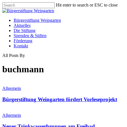
Skip
Hit enter to search or ESC to close
to
Close
main
Search
content
Menu
Bürgerstiftung Weingarten
Aktuelles
Die Stiftung
Spenden & Stiften
Förderung
Kontakt
All Posts By
buchmann
Allgemein
Bürgerstiftung Weingarten fördert Vorleseprojekt
Allgemein
Neuer Trinkwasserbrunnen am Freibad