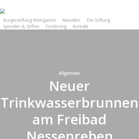
Skip
to
main
Bürgerstiftung Weingarten
Aktuelles
Die Stiftung
Spenden & Stiften
Förderung
Kontakt
content
Allgemein
Neuer
Trinkwasserbrunnen
am Freibad
Nessenreben