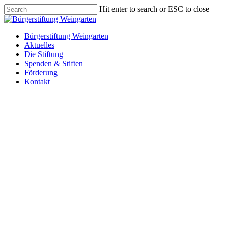
Skip
Hit enter to search or ESC to close
to
Close
main
Search
content
Menu
Bürgerstiftung Weingarten
Aktuelles
Die Stiftung
Spenden & Stiften
Förderung
Kontakt
Bürger