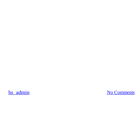
Allgemein
stiftung Weingarten spendiert Sc
By
bs_admin
8. November 2024
November 11th, 2024
No Comments