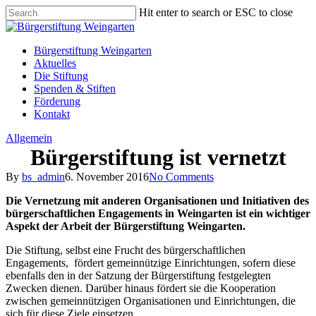
Skip
Hit enter to search or ESC to close
to
Close
main
Search
content
Menu
Bürgerstiftung Weingarten
Aktuelles
Die Stiftung
Spenden & Stiften
Förderung
Kontakt
Allgemein
Bürgerstiftung ist vernetzt
By
bs_admin
6. November 2016
No Comments
Die Vernetzung mit anderen Organisationen und Initiativen des
bürgerschaftlichen Engagements in Weingarten ist ein wichtiger
Aspekt der Arbeit der Bürgerstiftung Weingarten.
Die Stiftung, selbst eine Frucht des bürgerschaftlichen
Engagements, fördert gemeinnützige Einrichtungen, sofern diese
ebenfalls den in der Satzung der Bürgerstiftung festgelegten
Zwecken dienen. Darüber hinaus fördert sie die Kooperation
zwischen gemeinnützigen Organisationen und Einrichtungen, die
sich für diese Ziele einsetzen.